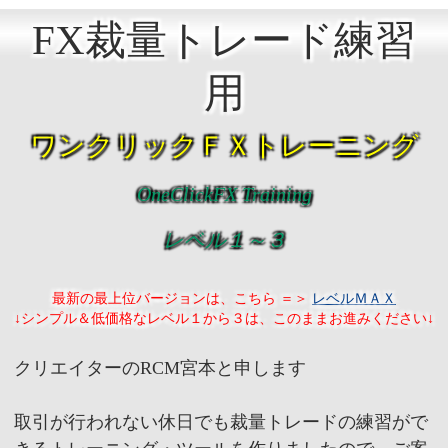
FX裁量トレード練習
用
ワンクリックＦＸトレーニング
OneClickFX Training
レベル１～３
最新の最上位バージョンは、こちら ＝＞
レベルＭＡＸ
↓シンプル＆低価格なレベル１から３は、このままお進みください↓
クリエイターのRCM宮本と申します
取引が行われない休日でも裁量トレードの練習がで