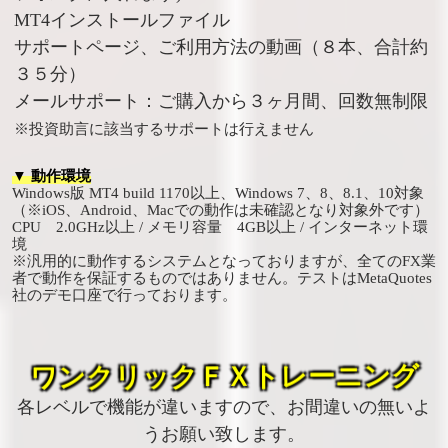
MT4インストールファイル
サポートページ、ご利用方法の動画（８本、合計約
３５分）
メールサポート：ご購入から３ヶ月間、回数無制限
※投資助言に該当するサポートは行えません
▼ 動作環境
Windows版 MT4 build 1170以上、Windows 7、8、8.1、10対象
（※iOS、Android、Macでの動作は未確認となり対象外です）
CPU 2.0GHz以上 / メモリ容量 4GB以上 / インターネット環
境
※汎用的に動作するシステムとなっておりますが、全てのFX業
者で動作を保証するものではありません。テストはMetaQuotes
社のデモ口座で行っております。
ワンクリックＦＸトレーニング
各レベルで機能が違いますので、お間違いの無いよ
うお願い致します。