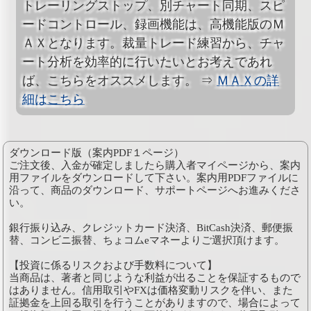
トレーリングストップ、別チャート同期、スピ
ードコントロール、録画機能は、高機能版のＭ
ＡＸとなります。裁量トレード練習から、チャ
ート分析を効率的に行いたいとお考えであれ
ば、こちらをオススメします。 ⇒
ＭＡＸの詳
細はこちら
ダウンロード版（案内PDF１ページ）
ご注文後、入金が確定しましたら購入者マイページから、案内
用ファイルをダウンロードして下さい。案内用PDFファイルに
沿って、商品のダウンロード、サポートページへお進みくださ
い。
銀行振り込み、クレジットカード決済、BitCash決済、郵便振
替、コンビニ振替、ちょコムeマネーよりご選択頂けます。
【投資に係るリスクおよび手数料について】
当商品は、著者と同じような利益が出ることを保証するもので
はありません。信用取引やFXは価格変動リスクを伴い、また
証拠金を上回る取引を行うことがありますので、場合によって