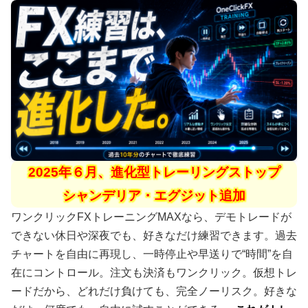
2025年６月、進化型トレーリングストップ
シャンデリア・エグジット追加
ワンクリックFXトレーニングMAXなら、デモトレードが
できない休日や深夜でも、好きなだけ練習できます。過去
チャートを自由に再現し、一時停止や早送りで“時間”を自
在にコントロール。注文も決済もワンクリック。仮想トレ
ードだから、どれだけ負けても、完全ノーリスク。好きな