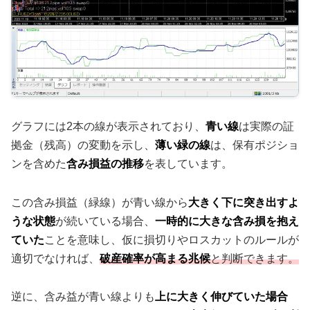
グラフには2本の線が表示されており、
青い線
は実際の証
拠金（残高）の変動を示し、
薄い緑の線
は、保有ポジショ
ンを含めた
含み損益の推移
を表しています。
この含み損益（緑線）が青い線から
大きく下に突き出すよ
うな状態
が続いている場合、
一時的に大きな含み損を抱え
ていた
ことを意味し、仮に損切りやロスカットのルールが
適切でなければ、
破産確率が高まる兆候
と判断できます。
逆に、含み益が青い線よりも
上に大きく伸びていた場合